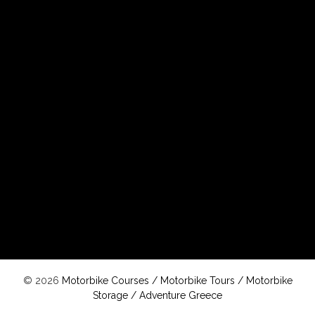
© 2026
Motorbike Courses
/
Motorbike Tours
/
Motorbike
Storage
/
Adventure Greece