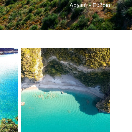
Αρχική
»
Εύβοια