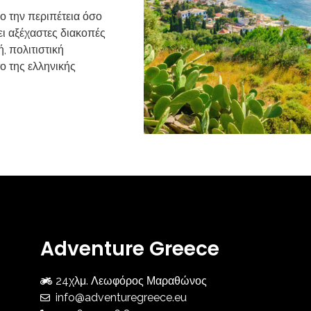
ο την περιπέτεια όσο
ει αξέχαστες διακοπές
, πολιτιστική
ο της ελληνικής
Adventure Greece
24χλμ. Λεωφόρος Μαραθώνος
info@adventuregreece.eu